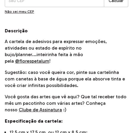
Calcular
Não sei meu CEP
Descrição
A cartela de adesivos para expressar emoções,
atividades ou estado de espírito no
bujo/planner...inteirinha feita à mão
pela
@florespetalum
!
Sugestão: caso você queira cor, pinte sua cartelinha
com canetas à base de água porque ela absorve tinta e
você criar infinitas possibilidades.
Você gosta das artes que vê aqui? Que tal receber todo
mês um pacotinho com várias artes? Conheça
nosso
Clube de Assinatura
:)
Especificação da cartela:​
12,5 cm x 17,5 cm ou 12 cm x 8,5 cm;