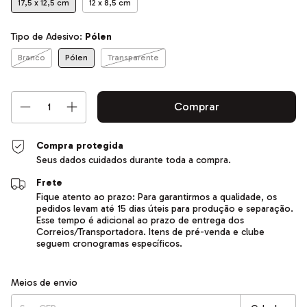
17,5 x 12,5 cm
12 x 8,5 cm
Tipo de Adesivo:
Pólen
Branco
Pólen
Transparente
Compra protegida
Seus dados cuidados durante toda a compra.
Frete
Fique atento ao prazo: Para garantirmos a qualidade, os
pedidos levam até 15 dias úteis para produção e separação.
Esse tempo é adicional ao prazo de entrega dos
Correios/Transportadora. Itens de pré-venda e clube
seguem cronogramas específicos.
Entregas para o CEP:
Alterar CEP
Meios de envio