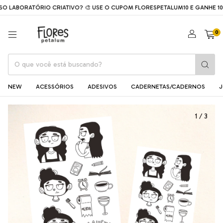
O LABORATÓRIO CRIATIVO? 🎨 USE O CUPOM FLORESPETALUM10 E GANHE 1
0
NEW
ACESSÓRIOS
ADESIVOS
CADERNETAS/CADERNOS
J
1
/
3