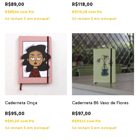
R$89,00
R$118,00
R$85,44
com
Pix
R$113,28
com
Pix
Só restam
5
em estoque!
Só restam
5
em estoque!
Caderneta Onça
Caderneta B6 Vaso de Flores
R$95,00
R$97,00
R$91,20
com
Pix
R$93,12
com
Pix
Só restam
5
em estoque!
Só restam
5
em estoque!