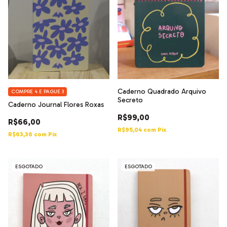
Caderno Quadrado Arquivo
COMPRE 4 E PAGUE 3
Secreto
Caderno Journal Flores Roxas
R$99,00
R$66,00
R$95,04
com
Pix
R$63,36
com
Pix
ESGOTADO
ESGOTADO