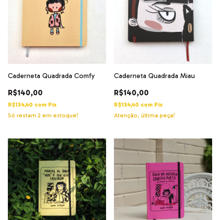
Caderneta Quadrada Comfy
Caderneta Quadrada Miau
R$140,00
R$140,00
R$134,40
com
Pix
R$134,40
com
Pix
Só restam
2
em estoque!
Atenção, última peça!