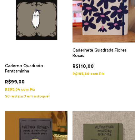
Caderneta Quadrada Flores
Roxas
Caderno Quadrado
R$110,00
Fantasminha
R$105,60
com
Pix
R$99,00
R$95,04
com
Pix
Só restam
3
em estoque!