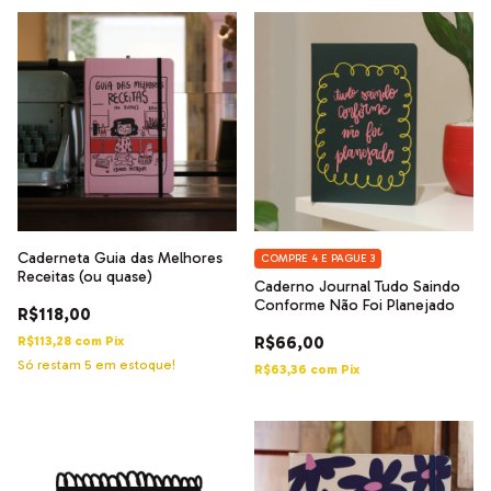
Caderneta Guia das Melhores
COMPRE 4 E PAGUE 3
Receitas (ou quase)
Caderno Journal Tudo Saindo
Conforme Não Foi Planejado
R$118,00
R$66,00
R$113,28
com
Pix
Só restam
5
em estoque!
R$63,36
com
Pix