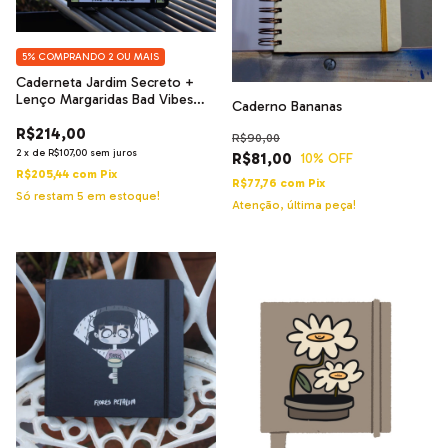
5%
COMPRANDO 2 OU MAIS
Caderneta Jardim Secreto +
Lenço Margaridas Bad Vibes
Caderno Bananas
Good Vibes
R$214,00
R$90,00
2
x
de
R$107,00
sem juros
R$81,00
10
% OFF
R$205,44
com
Pix
R$77,76
com
Pix
Só restam
5
em estoque!
Atenção, última peça!