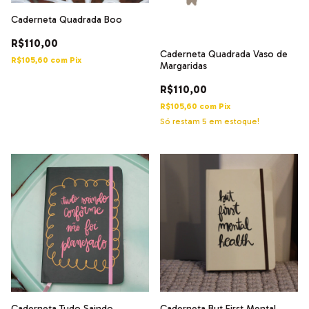
Caderneta Quadrada Boo
R$110,00
Caderneta Quadrada Vaso de
R$105,60
com
Pix
Margaridas
R$110,00
R$105,60
com
Pix
Só restam
5
em estoque!
Caderneta Tudo Saindo
Caderneta But First Mental