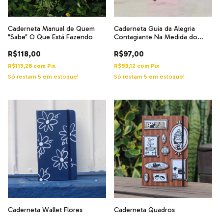
Caderneta Manual de Quem
Caderneta Guia da Alegria
"Sabe" O Que Está Fazendo
Contagiante Na Medida do
Possível - Experimentações
R$118,00
R$97,00
Criativas
R$113,28
com
Pix
R$93,12
com
Pix
Só restam
5
em estoque!
Só restam
5
em estoque!
Caderneta Wallet Flores
Caderneta Quadros