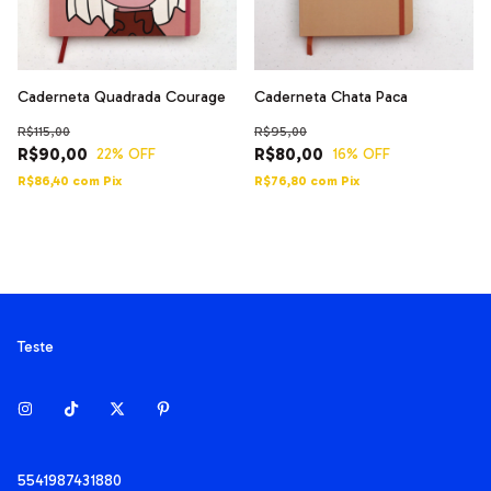
Caderneta Quadrada Courage
Caderneta Chata Paca
R$115,00
R$95,00
R$90,00
R$80,00
22
% OFF
16
% OFF
R$86,40
com
Pix
R$76,80
com
Pix
Teste
5541987431880