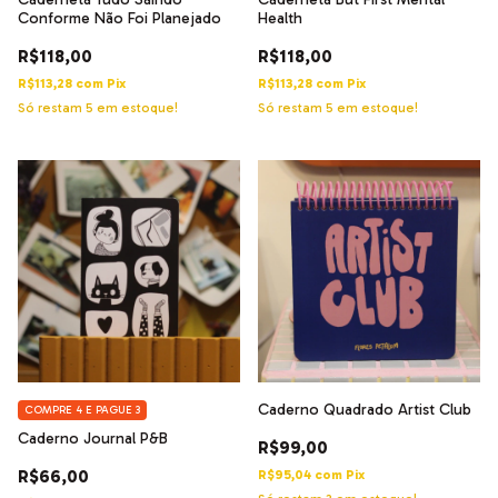
Conforme Não Foi Planejado
Health
R$118,00
R$118,00
R$113,28
com
Pix
R$113,28
com
Pix
Só restam
5
em estoque!
Só restam
5
em estoque!
Caderno Quadrado Artist Club
COMPRE 4 E PAGUE 3
Caderno Journal P&B
R$99,00
R$66,00
R$95,04
com
Pix