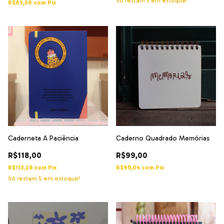
Só restam
3
em estoque!
R$63,36
com
Pix
Caderneta A Paciência
Caderno Quadrado Memórias
R$118,00
R$99,00
R$113,28
com
Pix
R$95,04
com
Pix
Só restam
5
em estoque!