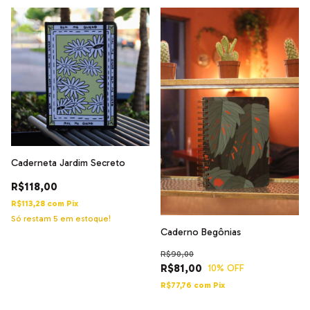
Caderneta Jardim Secreto
R$118,00
R$113,28
com
Pix
Só restam
5
em estoque!
Caderno Begônias
R$90,00
R$81,00
10
% OFF
R$77,76
com
Pix