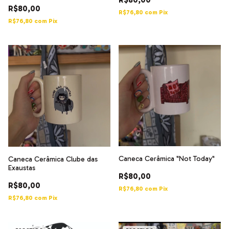
R$80,00
R$76,80
com
Pix
R$76,80
com
Pix
Caneca Cerâmica "Not Today"
Caneca Cerâmica Clube das
Exaustas
R$80,00
R$80,00
R$76,80
com
Pix
R$76,80
com
Pix