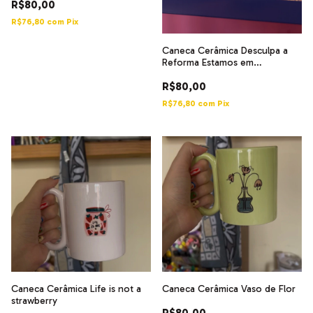
R$80,00
R$76,80
com
Pix
Caneca Cerâmica Desculpa a
Reforma Estamos em
Transtornos
R$80,00
R$76,80
com
Pix
Caneca Cerâmica Life is not a
Caneca Cerâmica Vaso de Flor
strawberry
R$80,00