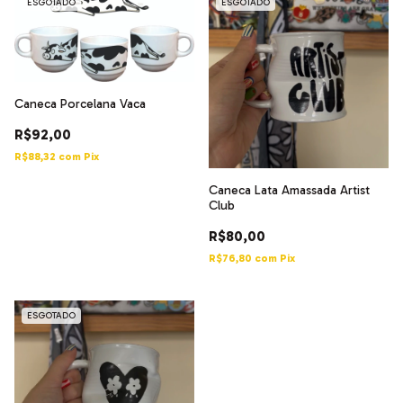
ESGOTADO
ESGOTADO
Caneca Porcelana Vaca
R$92,00
R$88,32
com
Pix
Caneca Lata Amassada Artist
Club
R$80,00
R$76,80
com
Pix
ESGOTADO