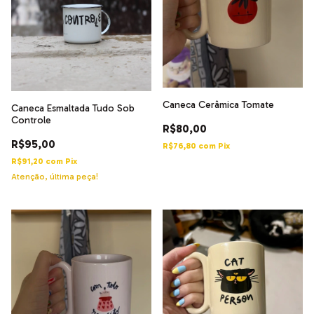
Caneca Cerâmica Tomate
Caneca Esmaltada Tudo Sob
Controle
R$80,00
R$95,00
R$76,80
com
Pix
R$91,20
com
Pix
Atenção, última peça!