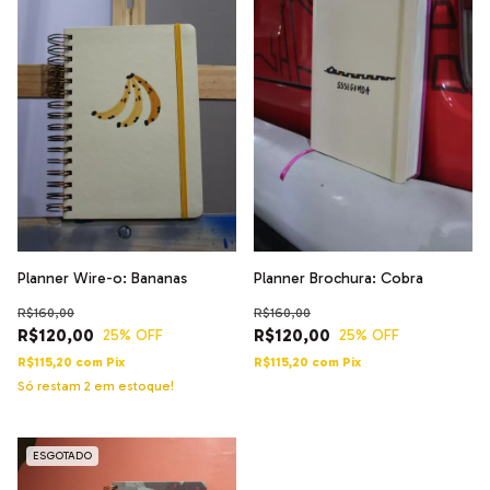
Planner Wire-o: Bananas
Planner Brochura: Cobra
R$160,00
R$160,00
R$120,00
R$120,00
25
% OFF
25
% OFF
R$115,20
com
Pix
R$115,20
com
Pix
Só restam
2
em estoque!
ESGOTADO