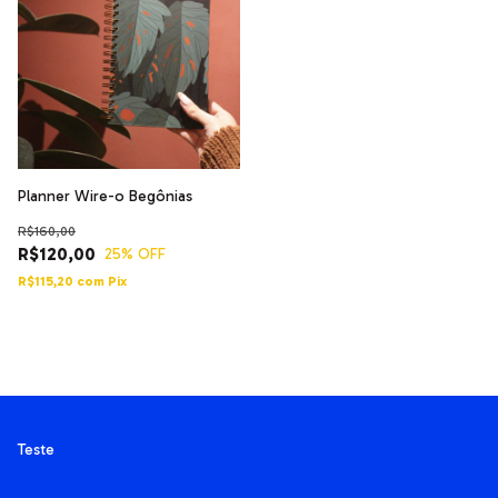
Planner Wire-o Begônias
R$160,00
R$120,00
25
% OFF
R$115,20
com
Pix
Teste