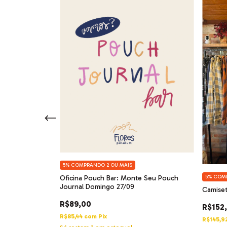
e Setembro -
5%
COMPRANDO 2 OU MAIS
5%
COMP
Oficina Pouch Bar: Monte Seu Pouch
Journal Domingo 27/09
Camiset
R$89,00
R$152
R$85,44
com
Pix
R$145,9