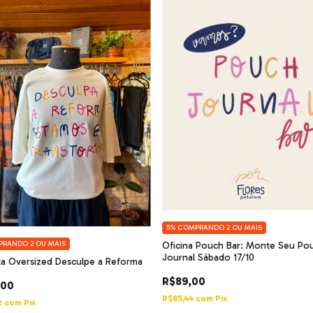
5%
COMPRANDO 2 OU MAIS
RANDO 2 OU MAIS
Oficina Pouch Bar: Monte Seu Po
Journal Sábado 17/10
a Oversized Desculpe a Reforma
R$89,00
,00
R$85,44
com
Pix
2
com
Pix