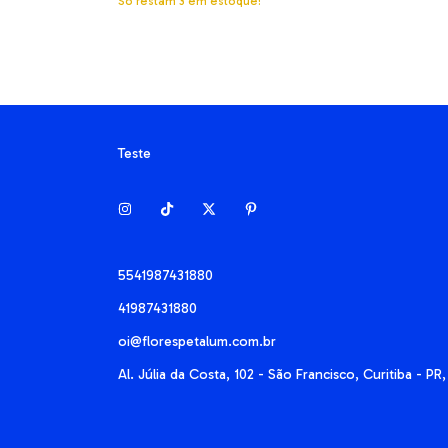
Só restam
3
em estoque!
Teste
5541987431880
41987431880
oi@florespetalum.com.br
Al. Júlia da Costa, 102 - São Francisco, Curitiba - P